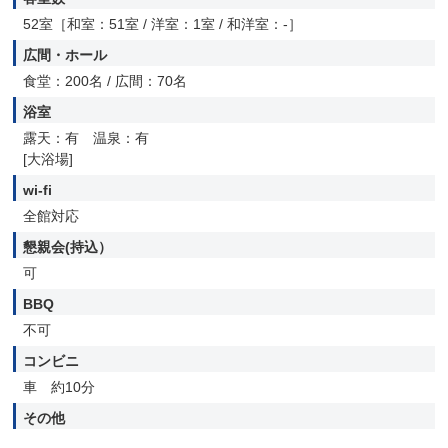
52室［和室：51室 / 洋室：1室 / 和洋室：-］
広間・ホール
食堂：200名 / 広間：70名
浴室
露天：有 温泉：有
[大浴場]
wi-fi
全館対応
懇親会(持込）
可
BBQ
不可
コンビニ
車 約10分
その他