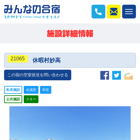
21065
休暇村妙高
この宿の空室状況を問い合わせる
私有施設
会議室
和室
公共施設
スキー