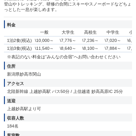
登山やトレッキング、研修の合間にスキーやスノーボードなどちょ
っとした一息が楽しめます。
料金
一般
大学生
高校生
中学生
小
1泊2食(税込)
\10,000～
\7,776～
\7,236～
\7,020～
\6,
1泊3食(税込)
\11,540～
\8,640～
\8,100～
\7,884～
\7,
※表記のない料金は”みんなの合宿”へお問い合わせください
住所
新潟県妙高市関山
アクセス
北陸新幹線 上越妙高駅 バス50分 / 上信越道 妙高高原IC 25分
送迎
上越妙高駅より可
収容人数
184名
客室数