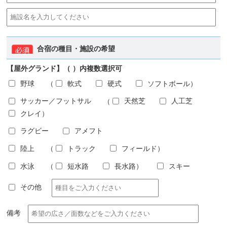
合宿の種目・施設の希望
【屋外グランド】（ ）内複数選択可
野球
（
軟式
硬式
ソフトボール
）
サッカー／フットサル
（
天然芝
人工芝
クレイ
）
ラグビー
アメフト
陸上
（
トラック
フィールド
）
水泳
（
短水路
長水路
）
スキー
その他
備考