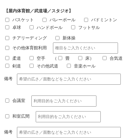
【屋内体育館／武道場／スタジオ】
バスケット
バレーボール
バドミントン
卓球
ハンドボール
フットサル
チアリーディング
新体操
その他体育館利用
柔道
空手
（
畳
床
）
合気道
剣道
その他武道
音楽ホール
備考
会議室
和室広間
備考