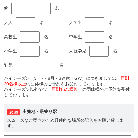
約
名
大人
名
大学生
名
高校生
名
中学生
名
小学生
名
未就学児
名
乳児
名
ハイシーズン（3・7・8月・3連休・GW）につきましては、
原則
20名様以上
の団体様のご予約をお受付しております。
ハイシーズン以外では、
原則15名様以上
の団体様のご予約を受付
しております。
出発地・最寄り駅
スムーズなご案内のため具体的な場所の記入をお願い致しま
す。