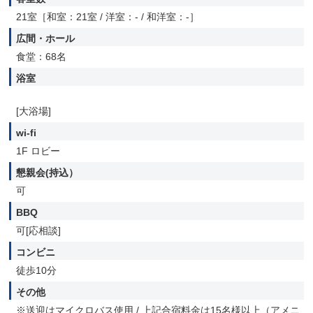
21室［和室：21室 / 洋室：- / 和洋室：-］
広間・ホール
食堂：68名
浴室
[大浴場]
wi-fi
1F ロビー
懇親会(持込）
可
BBQ
可[応相談]
コンビニ
徒歩10分
その他
※送迎はマイクロバス使用 / 上記合宿料金は15名様以上（アメニ