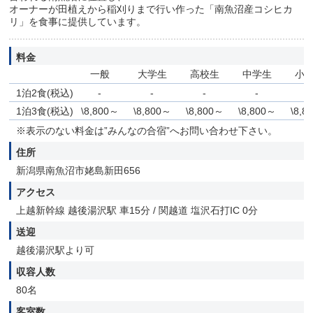
オーナーが田植えから稲刈りまで行い作った「南魚沼産コシヒカ
リ」を食事に提供しています。
料金
一般
大学生
高校生
中学生
小
1泊2食(税込)
-
-
-
-
-
1泊3食(税込)
\8,800～
\8,800～
\8,800～
\8,800～
\8,8
※表示のない料金は”みんなの合宿”へお問い合わせ下さい。
住所
新潟県南魚沼市姥島新田656
アクセス
上越新幹線 越後湯沢駅 車15分 / 関越道 塩沢石打IC 0分
送迎
越後湯沢駅より可
収容人数
80名
客室数