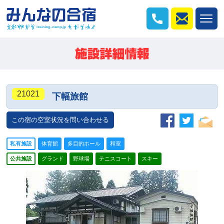
21021
下幅旅館
この宿の空室状況を問い合わせる
私有施設
体育館
多目的ホール
和室
公共施設
グランド
野球場
テニスコート
スキー