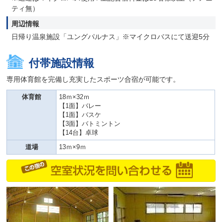
ティ無）
周辺情報
日帰り温泉施設「ユングパルナス」※マイクロバスにて送迎5分
付帯施設情報
専用体育館を完備し充実したスポーツ合宿が可能です。
体育館
18ｍ×32ｍ
【1面】バレー
【1面】バスケ
【3面】バトミントン
【14台】卓球
道場
13ｍ×9ｍ