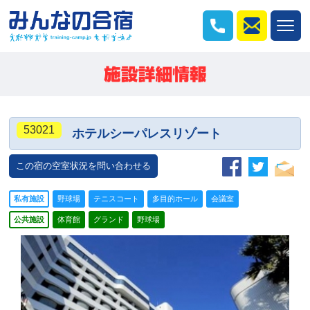
53021
ホテルシーパレスリゾート
この宿の空室状況を問い合わせる
私有施設
野球場
テニスコート
多目的ホール
会議室
公共施設
体育館
グランド
野球場