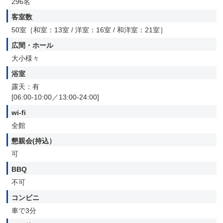
296名
客室数
50室［和室：13室 / 洋室：16室 / 和洋室：21室］
広間・ホール
大小様々
浴室
露天：有
[06:00-10:00／13:00-24:00]
wi-fi
全館
懇親会(持込）
可
BBQ
不可
コンビニ
車で3分