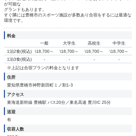
が可能な
グランドもあります。
すぐ隣には豊橋市のスポーツ施設が多数あり合宿をするには最適な
環境です。
料金
一般
大学生
高校生
中学生
1泊2食(税込)
\18,700～
\18,700～
\18,700～
\18,700～
1泊3食(税込)
-
-
-
-
※上記は合宿プランの料金となります
住所
愛知県豊橋市神野新田町ミノ割1-3
アクセス
東海道新幹線 豊橋駅 バス20分／東名高速 豊川IC 25分
送迎
有
収容人数