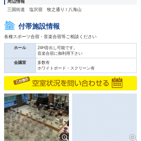
周辺情報
三国街道 塩沢宿 牧之通り / 八海山
付帯施設情報
各種スポーツ合宿・音楽合宿等ご相談ください
ホール
24H音出し可能です。
音楽合宿に御利用下さい
会議室
多数有
ホワイトボード・スクリーン有