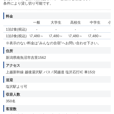
条件により貸し切り可能です。
料金
一般
大学生
高校生
中学生
小
1泊2食(税込)
-
-
-
-
-
1泊3食(税込)
\7,480～
\7,480～
\7,480～
\7,480～
-
※表示のない料金は”みんなの合宿”へお問い合わせ下さい。
住所
新潟県南魚沼市吉里1562
アクセス
上越新幹線 越後湯沢駅 バス / 関越道 塩沢石打IC 車15分
送迎
塩沢駅より可
収容人数
350名
客室数