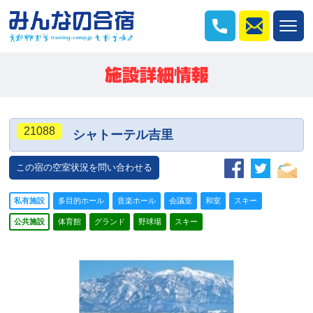
21088
シャトーテル吉里
この宿の空室状況を問い合わせる
私有施設
多目的ホール
音楽ホール
会議室
和室
スキー
公共施設
体育館
グランド
野球場
スキー