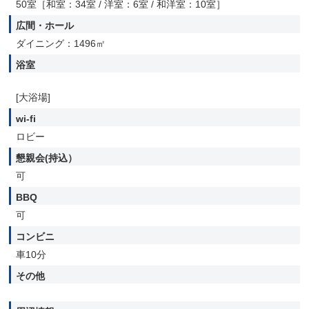
50室［和室：34室 / 洋室：6室 / 和洋室：10室］
広間・ホール
ダイニング：1496㎡
浴室
[大浴場]
wi-fi
ロビー
懇親会(持込）
可
BBQ
可
コンビニ
車10分
その他