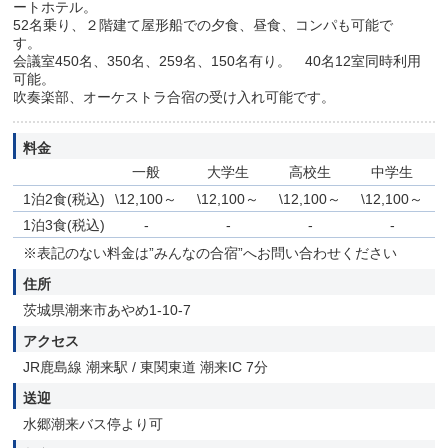
ートホテル。
52名乗り、２階建て屋形船での夕食、昼食、コンパも可能で
す。
会議室450名、350名、259名、150名有り。 40名12室同時利用
可能。
吹奏楽部、オーケストラ合宿の受け入れ可能です。
料金
一般
大学生
高校生
中学生
1泊2食(税込)
\12,100～
\12,100～
\12,100～
\12,100～
1泊3食(税込)
-
-
-
-
※表記のない料金は”みんなの合宿”へお問い合わせください
住所
茨城県潮来市あやめ1-10-7
アクセス
JR鹿島線 潮来駅 / 東関東道 潮来IC 7分
送迎
水郷潮来バス停より可