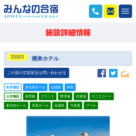
33003
潮来ホテル
この宿の空室状況を問い合わせる
私有施設
多目的ホール
会議室
和室
公共施設
体育館
グランド
野球場
武道場
テニスコート
多目的ホール
音楽ホール
会議室
弓道場
プール