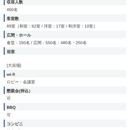
収容人数
450名
客室数
89室［和室：62室 / 洋室：17室 / 和洋室：10室］
広間・ホール
食堂：150名 / 広間：550名・480名・250名
浴室
[大浴場]
wi-fi
ロビー・会議室
懇親会(持込）
可
BBQ
可
コンビニ