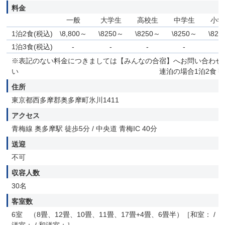
料金
一般
大学生
高校生
中学生
小学
1泊2食(税込)
\8,800～
\8250～
\8250～
\8250～
\82
1泊3食(税込)
-
-
-
-
-
※表記のない料金につきましては【みんなの合宿】へお問い合わせ
い 連泊の場合1泊2食￥6,50
住所
東京都西多摩郡奥多摩町氷川1411
アクセス
青梅線 奥多摩駅 徒歩5分 / 中央道 青梅IC 40分
送迎
不可
収容人数
30名
客室数
6室 （8畳、12畳、10畳、11畳、17畳+4畳、6畳半）［和室： /