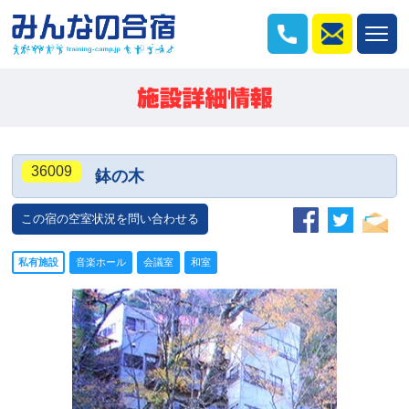
36009
鉢の木
この宿の空室状況を問い合わせる
私有施設
音楽ホール
会議室
和室