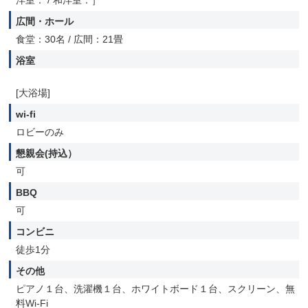
洋室： / 和洋室：］
広間・ホール
食堂：30名 / 広間：21畳
浴室
[大浴場]
wi-fi
ロビーのみ
懇親会(持込）
可
BBQ
可
コンビニ
徒歩1分
その他
ピアノ１台、洗濯機１台、ホワイトボード１台、スクリーン、無
料Wi-Fi