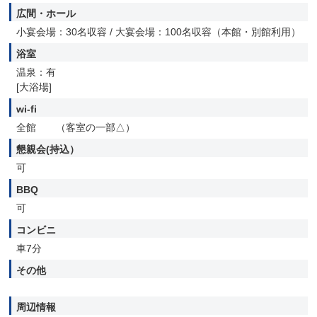
広間・ホール
小宴会場：30名収容 / 大宴会場：100名収容（本館・別館利用）
浴室
温泉：有
[大浴場]
wi-fi
全館 （客室の一部△）
懇親会(持込）
可
BBQ
可
コンビニ
車7分
その他
周辺情報