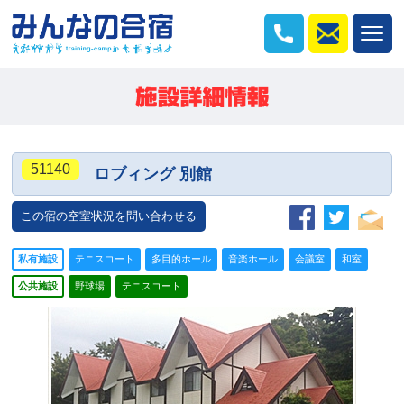
51140
ロブィング 別館
この宿の空室状況を問い合わせる
私有施設
テニスコート
多目的ホール
音楽ホール
会議室
和室
公共施設
野球場
テニスコート