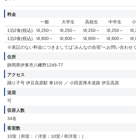
料金
一般
大学生
高校生
中学生
小
1泊2食(税込)
\8,250～
\8,250～
\8,250～
\8,250～
\8,2
1泊3食(税込)
\8,800～
\8,800～
\8,800～
\8,800～
\8,8
※表記のない料金につきましては”みんなの合宿”へお問い合わせく
住所
静岡県伊東市八幡野1249-77
アクセス
踊り子号 伊豆高原駅 車10分 ／ 小田原厚木道路 伊豆高原
送迎
可
収容人数
34名
客室数
10室［和室： / 洋室：10室 / 和洋室：］